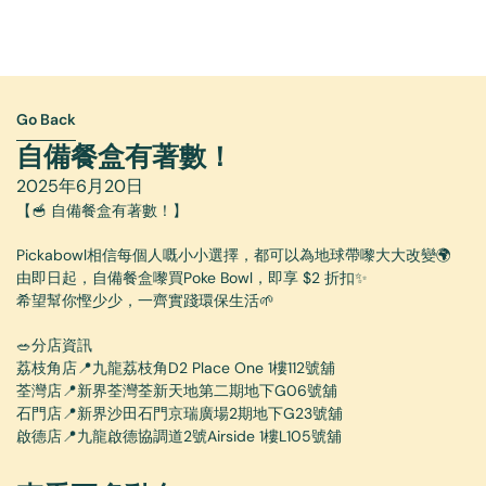
Go Back
Go Back
自備餐盒有著數！
2025年6月20日
【🥣 自備餐盒有著數！】
Pickabowl相信每個人嘅小小選擇，都可以為地球帶嚟大大改變🌍
由即日起，自備餐盒嚟買Poke Bowl，即享 $2 折扣✨
希望幫你慳少少，一齊實踐環保生活🌱
🥗分店資訊
荔枝角店📍九龍荔枝角D2 Place One 1樓112號舖
荃灣店📍新界荃灣荃新天地第二期地下G06號舖
石門店📍新界沙田石門京瑞廣場2期地下G23號舖
啟德店📍九龍啟德協調道2號Airside 1樓L105號舖