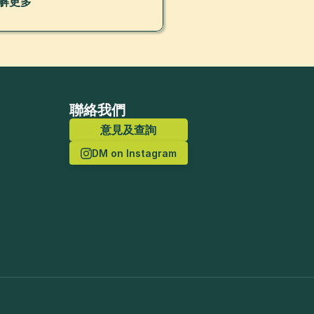
解更多
聯絡我們
意見及查詢
意見及查詢
DM on Instagram