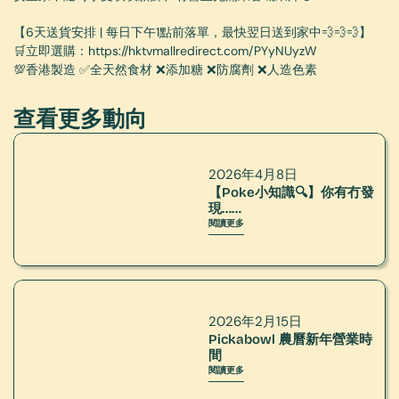
【6天送貨安排 | 每日下午1點前落單，最快翌日送到家中💨💨💨】
🛒立即選購：
https://hktvmallredirect.com/PYyNUyzW
💯香港製造 ✅全天然食材 ❌添加糖 ❌防腐劑 ❌人造色素
查看更多動向
2026年4月8日
【Poke小知識🔍】你有冇發
現……
閱讀更多
2026年2月15日
Pickabowl 農曆新年營業時
間
閱讀更多