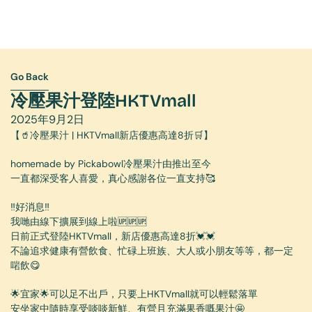
Go Back
Go Back
冷壓果汁登陸HKTVmall
2025年9月2日
【🥤冷壓果汁 | HKTVmall新店優惠高達8折🛒】
homemade by Pickabowl冷壓果汁由推出至今
一直都深受客人喜愛，真心感謝各位一直支持🥰
‼️好消息‼️
我哋由線下擴展到線上啦🆙🆙🆙
日前正式登陸HKTVmall，新店優惠高達8折💓💓
不論追求健康有營飲食、忙碌上班族、大人或小朋友等等，都一定
啱飲😋
🌟宜家🌟可以足不出戶，只要上HKTVmall就可以輕鬆落單
安坐家中隨時享受啖啖新鮮、有營且充滿果香嘅果汁🤩