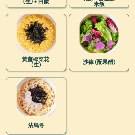
(生) + 白飯
米飯
黃薑椰菜花 
沙律 (配果醋)
(生)
沾烏冬