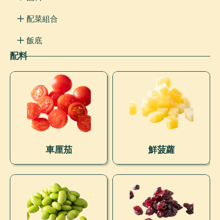
配菜組合
飯底
配料
車厘茄
鮮菠蘿