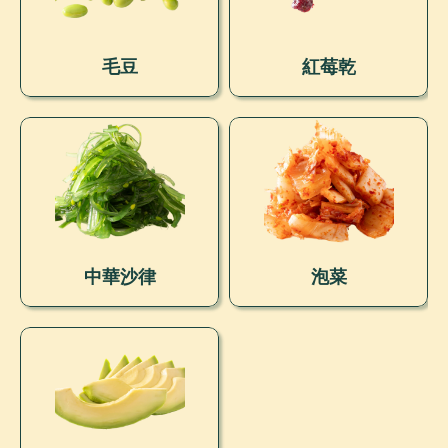
毛豆
紅莓乾
中華沙律
泡菜