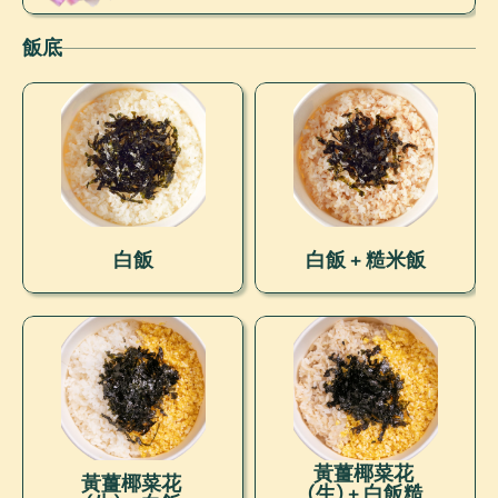
飯底
白飯
白飯 + 糙米飯
黃薑椰菜花 
黃薑椰菜花 
(生) + 白飯糙