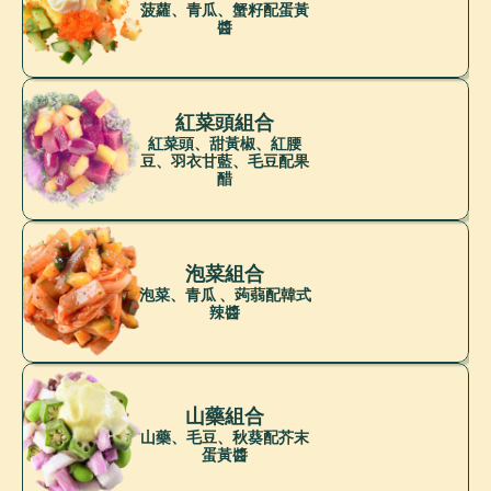
菠蘿、青瓜、蟹籽配蛋黃
醬
紅菜頭組合
紅菜頭、甜黃椒、紅腰
豆、羽衣甘藍、毛豆配果
醋
泡菜組合
泡菜、青瓜 、蒟蒻配韓式
辣醬
山藥組合
山藥、毛豆、秋葵配芥末
蛋黃醬