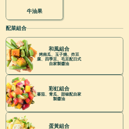
牛油果
配菜組合
和風組合
烤南瓜、玉子燒、炸豆
腐、四季豆、毛豆配日式
自家製醬油
彩虹組合
蕃茄、青瓜、甜椒配自家
製醬油
蛋黃組合